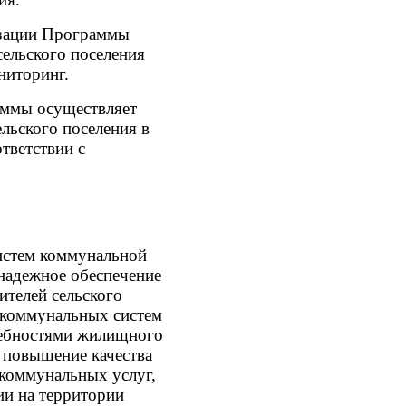
изации Программы
ельского поселения
ниторинг.
аммы осуществляет
льского поселения в
тветствии с
истем коммунальной
 надежное обеспечение
телей сельского
я коммунальных систем
требностями жилищного
 повышение качества
коммунальных услуг,
ии на территории