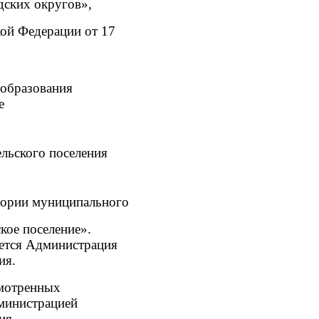
дских округов»,
кой Федерации от 17
образования
е
льского поселения
тории муниципального
кое поселение».
ется Администрация
ия.
смотренных
министрацией
ия.