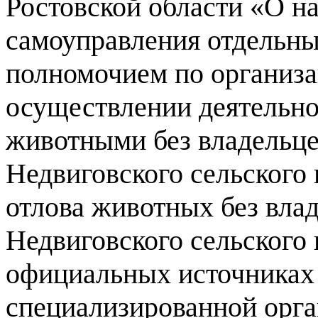
Ростовской области «О н
самоуправления отдельн
полномочием по организ
осуществлении деятельн
животными без владельце
Недвиговского сельского
отлова животных без вла
Недвиговского сельского 
официальных источниках
специализированной орг