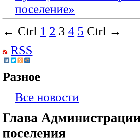
поселение»
← Ctrl
1
2
3
4
5
Ctrl →
RSS
Разное
Все новости
Глава Администрации
поселения