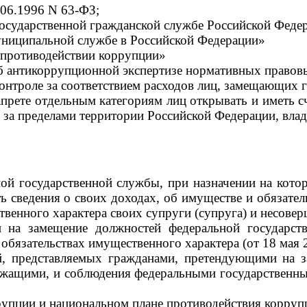
.06.1996 N 63-ФЗ;
осударственной гражданской службе Российской Феде
униципальной службе в Российской Федерации»
 противодействии коррупции»
б антикоррупционной экспертизе нормативных правовы
онтроле за соответствием расходов лиц, замещающих 
рете отдельным категориям лиц открывать и иметь сч
 за пределами территории Российской Федерации, вла
ой государственной службы, при назначении на кото
 сведения о своих доходах, об имуществе и обязатель
венного характера своих супруги (супруга) и несоверш
 на замещение должностей федеральной государст
бязательствах имущественного характера (от 18 мая 2
й, представляемых гражданами, претендующими на з
ужащими, и соблюдения федеральными государственн
упции и национальном плане противодействия коррупц