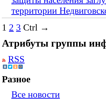
территории Недвиговско
1
2
3
Ctrl →
Атрибуты группы инф
RSS
Разное
Все новости