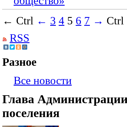
общество»
← Ctrl
←
3
4
5
6
7
→
Ctr
RSS
Разное
Все новости
Глава Администрации
поселения