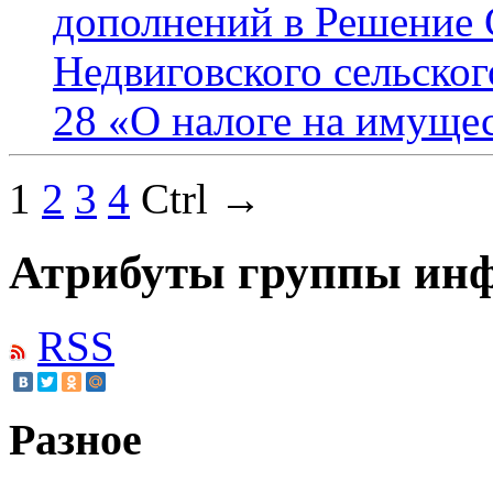
дополнений в Решение 
Недвиговского сельског
28 «О налоге на имуще
1
2
3
4
Ctrl →
Атрибуты группы инф
RSS
Разное